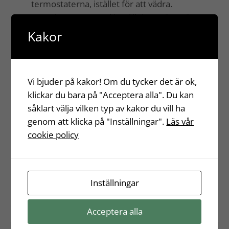
termostaterna, istället för att vädra.
Experimentera med inställning, stäng gärna av
ett element helt.
Kakor
När du vädrar, gör det kort och effektivt.
Lufta elementen om värmen inte är jämnt
fördelad i ett element. Men elementet skall
Vi bjuder på kakor! Om du tycker det är ok,
alltid vara svalare i botten än i toppen
klickar du bara på "Acceptera alla". Du kan
Tänk på hur du använder varmvatten.
såklart välja vilken typ av kakor du vill ha
Duscha hellre än bada men duscha inte längre
genom att klicka på "Inställningar".
Läs vår
än nödvändigt.
cookie policy
Diska inte under rinnande vatten.
Täta kranar som droppar.
Policy för golvvärme
Inställningar
Det är tillåtet att installera golvvärme, men den skall
vara elburen. Vattenburen golvvärme är inte tillåten.
Acceptera alla