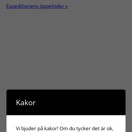
Expeditionens öppettider »
Kakor
Vi bjuder på kakor! Om du tycker det är ok,