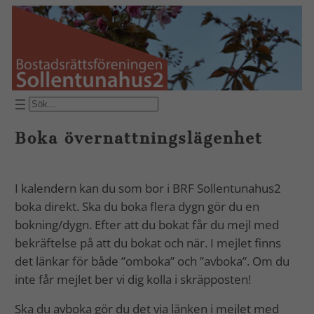
Hoppa
till
innehåll
SÖK
Boka övernattningslägenhet
I kalendern kan du som bor i BRF Sollentunahus2
boka direkt. Ska du boka flera dygn gör du en
bokning/dygn. Efter att du bokat får du mejl med
bekräftelse på att du bokat och när. I mejlet finns
det länkar för både ”omboka” och ”avboka”. Om du
inte får mejlet ber vi dig kolla i skräpposten!
Ska du avboka gör du det via länken i mejlet med