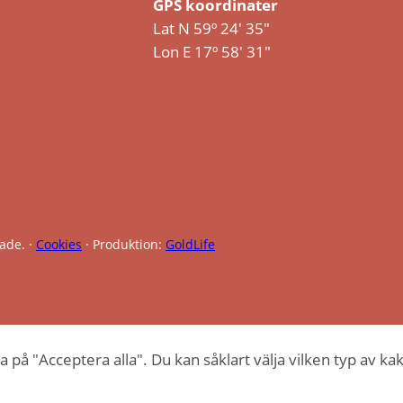
GPS koordinater
Lat N 59º 24′ 35″
Lon E 17º 58′ 31″
ade. ·
Cookies
· Produktion:
GoldLife
 på "Acceptera alla". Du kan såklart välja vilken typ av kak