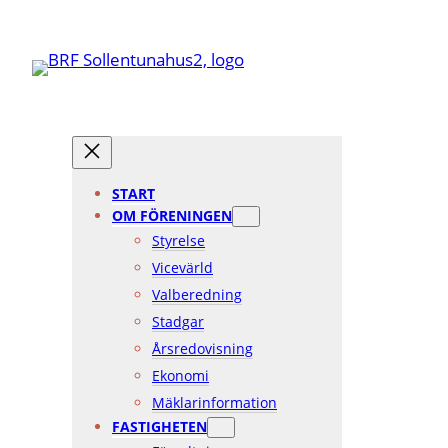
Hoppa
till
innehåll
START
OM FÖRENINGEN
Styrelse
Vicevärld
Valberedning
Stadgar
Årsredovisning
Ekonomi
Mäklarinformation
FASTIGHETEN