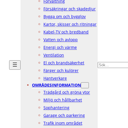
Förvaltning
Försäkringar och skadedjur
Bygga om och bygglov
Kartor, skisser och ritningar
Kabel-TV och bredband
Vatten och avlopp
Energi och värme
Ventilation
El och brandsäkerhet
SÖK
Färger och kulörer
Hantverkare
OMRÅDESINFORMATION
Trädgård och gröna ytor
Miljö och hållbarhet
Sophantering
Garage och parkering
Trafik inom området