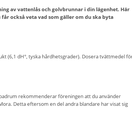
ng av vattenlås och golvbrunnar i din lägenhet. Här
 får också veta vad som gäller om du ska byta
jukt (6,1 dH°, tyska hårdhetsgrader). Dosera tvättmedel fö
ler badrum rekommenderar föreningen att du använder
ora. Detta eftersom en del andra blandare har visat sig