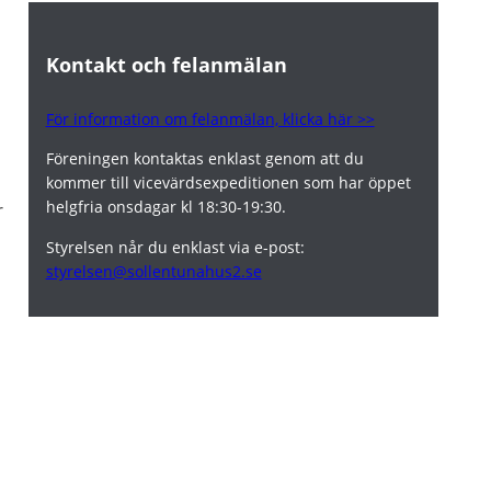
Kontakt och felanmälan
För information om felanmälan, klicka här >>
Föreningen kontaktas enklast genom att du
kommer till vicevärdsexpeditionen som har öppet
helgfria onsdagar kl 18:30-19:30.
r
Styrelsen når du enklast via e-post:
styrelsen@sollentunahus2.se