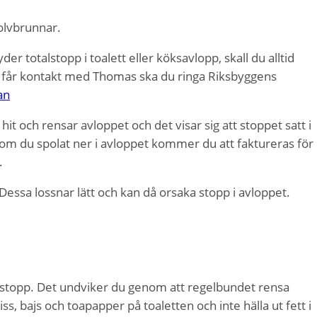
olvbrunnar.
r totalstopp i toalett eller köksavlopp, skall du alltid
 får kontakt med Thomas ska du ringa Riksbyggens
an
it och rensar avloppet och det visar sig att stoppet satt i
som du spolat ner i avloppet kommer du att faktureras för
.
 Dessa lossnar lätt och kan då orsaka stopp i avloppet.
 blir stopp. Det undviker du genom att regelbundet rensa
ss, bajs och toapapper på toaletten och inte hälla ut fett i