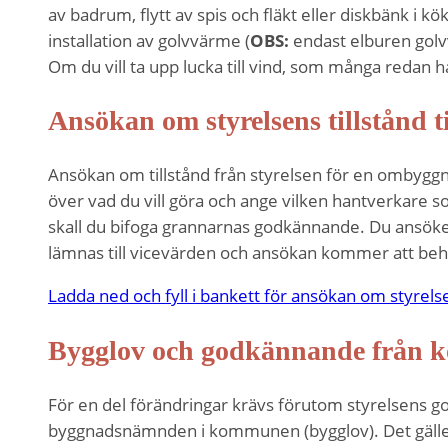
För att vår
av badrum, flytt av spis och fläkt eller diskbänk i 
hemsida ska
installation av golvvärme (
OBS:
endast elburen golvv
prestera så
Om du vill ta upp lucka till vind, som många redan h
bra som
möjligt
Ansökan om styrelsens tillstånd 
under ditt
besök. Om
du nekar de
Ansökan om tillstånd från styrelsen för en ombyggnad
här kakorna
över vad du vill göra och ange vilken hantverkare 
kommer viss
skall du bifoga grannarnas godkännande. Du ansöke
funktionalitet
lämnas till vicevärden och ansökan kommer att beh
att försvinna
från
Ladda ned och fyll i bankett för ansökan om styrelse
hemsidan.
Bygglov och godkännande från k
Marknadsföring
Genom att dela
För en del förändringar krävs förutom styrelsens
med dig av dina
byggnadsnämnden i kommunen (bygglov). Det gäller t