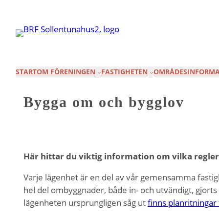
Hoppa
till
innehåll
START
OM FÖRENINGEN
FASTIGHETEN
OMRÅDESINFORMA
Bygga om och bygglov
Här hittar du viktig information om vilka regler
Varje lägenhet är en del av vår gemensamma fasti
hel del ombyggnader, både in- och utvändigt, gjorts 
lägenheten ursprungligen såg ut
finns planritningar