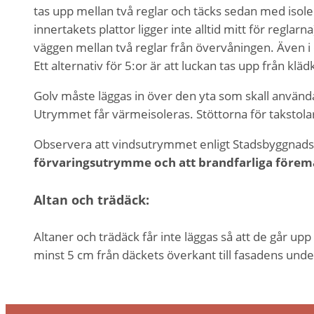
tas upp mellan två reglar och täcks sedan med isolera
innertakets plattor ligger inte alltid mitt för reglarn
väggen mellan två reglar från övervåningen. Även i det
Ett alternativ för 5:or är att luckan tas upp från k
Golv måste läggas in över den yta som skall användas
Utrymmet får värmeisoleras. Stöttorna för takstolarn
Observera att vindsutrymmet enligt Stadsbyggnads
förvaringsutrymme och att brandfarliga föremål
Altan och trädäck:
Altaner och trädäck får inte läggas så att de går up
minst 5 cm från däckets överkant till fasadens unde