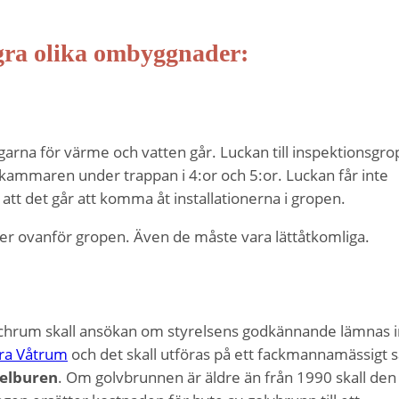
ågra olika ombyggnader:
ngarna för värme och vatten går. Luckan till inspektionsgr
lädkammaren under trappan i 4:or och 5:or. Luckan får inte
å att det går att komma åt installationerna i gropen.
ter ovanför gropen. Även de måste vara lättåtkomliga.
schrum skall ansökan om styrelsens godkännande lämnas i
kra Våtrum
och det skall utföras på ett fackmannamässigt s
 elburen
. Om golvbrunnen är äldre än från 1990 skall den