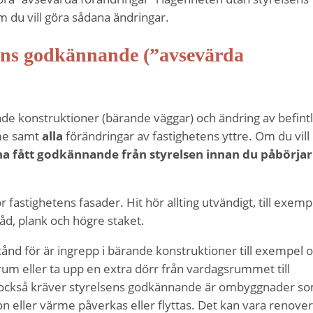
m du vill göra sådana ändringar.
sens godkännande (”avsevärda
de konstruktioner (bärande väggar) och ändring av befintl
rme samt
alla
förändringar av fastighetens yttre. Om du vill
ha fått godkännande från styrelsen innan du påbörjar
 fastighetens fasader. Hit hör allting utvändigt, till exemp
åd, plank och högre staket.
tånd för är ingrepp i bärande konstruktioner till exempel
um eller ta upp en extra dörr från vardagsrummet till
 också kräver styrelsens godkännande är ombyggnader s
ion eller värme påverkas eller flyttas. Det kan vara renove