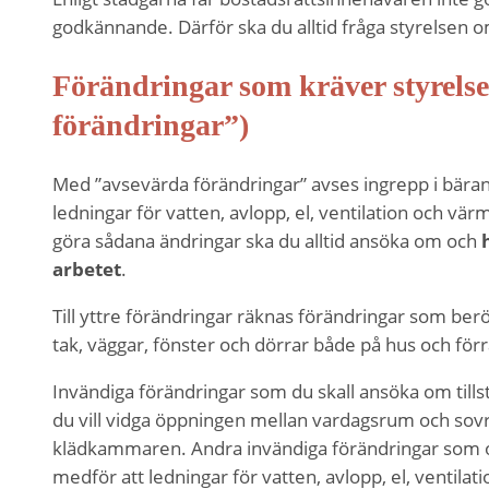
taget ska
godkännande. Därför ska du alltid fråga styrelsen o
fungera.
Förändringar som kräver styrel
Statistik
förändringar”)
För att vi ska
kunna
Med ”avsevärda förändringar” avses ingrepp i bäran
förbättra
ledningar för vatten, avlopp, el, ventilation och vä
hemsidans
göra sådana ändringar ska du alltid ansöka om och
funktionalitet
arbetet
.
och
uppbyggnad,
Till yttre förändringar räknas förändringar som berör
baserat på
tak, väggar, fönster och dörrar både på hus och förr
hur
hemsidan
Invändiga förändringar som du skall ansöka om tills
används.
du vill vidga öppningen mellan vardagsrum och sovr
klädkammaren. Andra invändiga förändringar som
Upplevelse
medför att ledningar för vatten, avlopp, el, ventilat