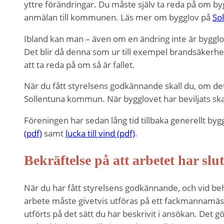
intressen och ditt
yttre förändringar. Du måste själv ta reda på om by
beteende när du
anmälan till kommunen. Läs mer om bygglov på
So
surfar ökar du
chansen att få se
Ibland kan man – även om en ändring inte är bygglo
personligt
Det blir då denna som ur till exempel brandsäkerhe
anpassat innehåll
att ta reda på om så är fallet.
och erbjudanden.
När du fått styrelsens godkännande skall du, om 
Sollentuna kommun. När bygglovet har beviljats skal
Föreningen har sedan lång tid tillbaka generellt byg
(pdf)
samt
lucka till vind (pdf)
.
Bekräftelse på att arbetet har slut
När du har fått styrelsens godkännande, och vid be
arbete måste givetvis utföras på ett fackmannamässig
utförts på det sätt du har beskrivit i ansökan. Det