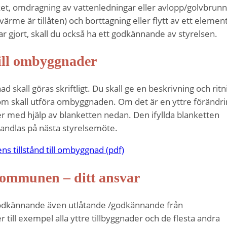
köket, omdragning av vattenledningar eller avlopp/golvbrunn
ärme är tillåten) och borttagning eller flytt av ett element
ar gjort, skall du också ha ett godkännande av styrelsen.
till ombyggnader
 skall göras skriftligt. Du skall ge en beskrivning och ritn
som skall utföra ombyggnaden. Om det är en yttre förändr
r med hjälp av blanketten nedan. Den ifyllda blanketten
andlas på nästa styrelsemöte.
ns tillstånd till ombyggnad (pdf)
ommunen – ditt ansvar
 godkännande även utlåtande /godkännande från
ill exempel alla yttre tillbyggnader och de flesta andra