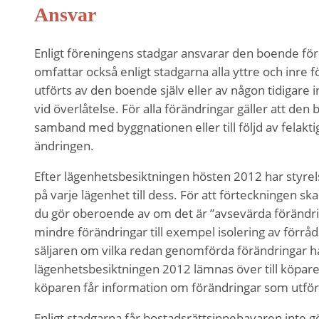
Ansvar
Enligt föreningens stadgar ansvarar den boende för
omfattar också enligt stadgarna alla yttre och inre
utförts av den boende själv eller av någon tidigare 
vid överlåtelse. För alla förändringar gäller att de
samband med byggnationen eller till följd av felakti
ändringen.
Efter lägenhetsbesiktningen hösten 2012 har styrel
på varje lägenhet till dess. För att förteckningen sk
Nödvändiga
du gör oberoende av om det är ”avsevärda förändri
Dessa kakor
mindre förändringar till exempel isolering av förråde
går inte att
säljaren om vilka redan genomförda förändringar ha
välja bort. De
lägenhetsbesiktningen 2012 lämnas över till köparen
behövs för
köparen får information om förändringar som utför
att hemsidan
över huvud
Enligt stadgarna får bostadsrättsinnehavaren inte g