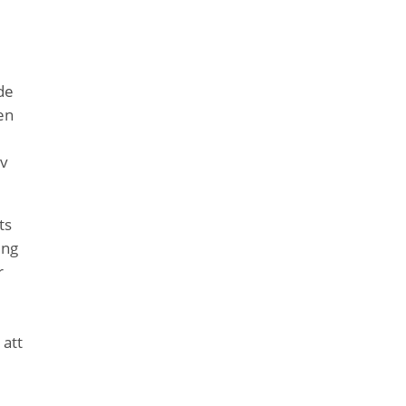
de
en
av
ts
ing
r
 att