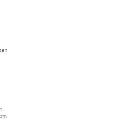
open
n.
ätt.