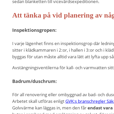
sedan blanketten till vicevärdsexpeditionen.
Att tänka på vid planering av n
Inspektionsgropen:
I varje lägenhet finns en inspektionsgrop där ledni
sitter i klädkammaren i 2:or, i hallen i 3:or och i k
byggas för utan måste alltid vara lätt att lyfta upp s
Avstängningsventilerna för kall- och varmvatten sit
Badrum/duschrum:
För all renovering eller ombyggnad av bad- och du
Arbetet skall utföras enligt
GVK:s branschregler Sä
Golvvärme kan läggas in, men den får
endast vara