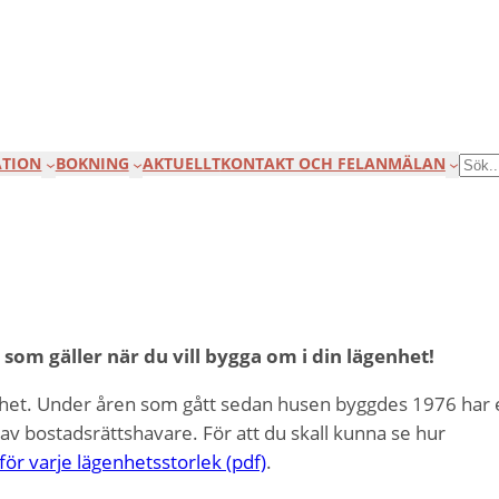
TION
BOKNING
AKTUELLT
KONTAKT OCH FELANMÄLAN
SÖK
 som gäller när du vill bygga om i din lägenhet!
ghet. Under åren som gått sedan husen byggdes 1976 har 
av bostadsrättshavare. För att du skall kunna se hur
 för varje lägenhetsstorlek (pdf)
.