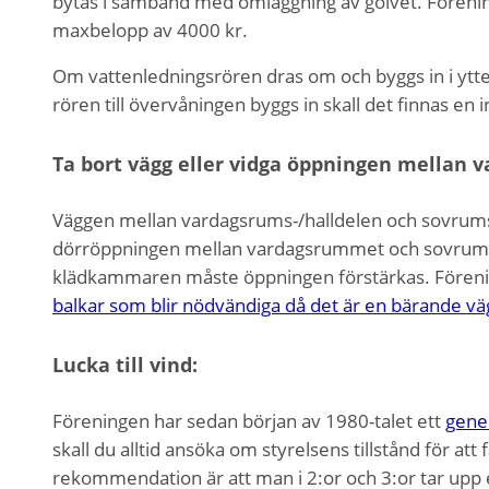
bytas i samband med omläggning av golvet. Förening
maxbelopp av 4000 kr.
Om vattenledningsrören dras om och byggs in i ytte
rören till övervåningen byggs in skall det finnas en
Ta bort vägg eller vidga öppningen mellan 
Väggen mellan vardagsrums-/halldelen och sovrumsd
dörröppningen mellan vardagsrummet och sovrumme
klädkammaren måste öppningen förstärkas. Förenin
balkar som blir nödvändiga då det är en bärande vä
Lucka till vind:
Föreningen har sedan början av 1980-talet ett
gener
skall du alltid ansöka om styrelsens tillstånd för att
rekommendation är att man i 2:or och 3:or tar upp 