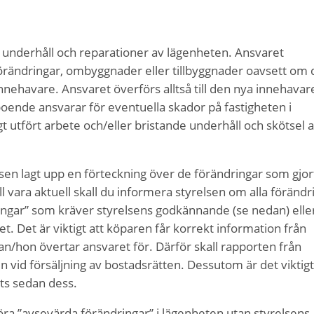
 underhåll och reparationer av lägenheten. Ansvaret
 förändringar, ombyggnader eller tillbyggnader oavsett om 
innehavare. Ansvaret överförs alltså till den nya innehavar
n boende ansvarar för eventuella skador på fastigheten i
gt utfört arbete och/eller bristande underhåll och skötsel 
sen lagt upp en förteckning över de förändringar som gjor
all vara aktuell skall du informera styrelsen om alla förändr
ngar” som kräver styrelsens godkännande (se nedan) elle
t. Det är viktigt att köparen får korrekt information från
n/hon övertar ansvaret för. Därför skall rapporten från
 vid försäljning av bostadsrätten. Dessutom är det viktigt
ts sedan dess.
öra ”avsevärda förändringar” i lägenheten utan styrelsens