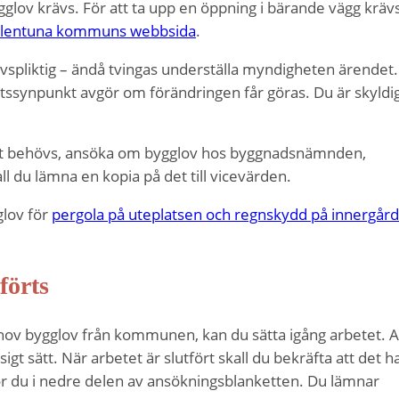
gglov krävs. För att ta upp en öppning i bärande vägg kräv
llentuna kommuns webbsida
.
vspliktig – ändå tvingas underställa myndigheten ärendet.
tssynpunkt avgör om förändringen får göras. Du är skyldi
det behövs, ansöka om bygglov hos byggnadsnämnden,
l du lämna en kopia på det till vicevärden.
glov för
pergola på uteplatsen och regnskydd på innergår
förts
hov bygglov från kommunen, kan du sätta igång arbetet. Al
t sätt. När arbetet är slutfört skall du bekräfta att det h
 gör du i nedre delen av ansökningsblanketten. Du lämnar