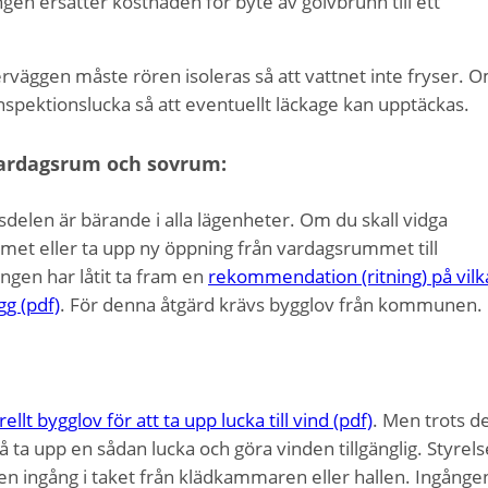
en ersätter kostnaden för byte av golvbrunn till ett
rväggen måste rören isoleras så att vattnet inte fryser. 
 inspektionslucka så att eventuellt läckage kan upptäckas.
vardagsrum och sovrum:
elen är bärande i alla lägenheter. Om du skall vidga
t eller ta upp ny öppning från vardagsrummet till
gen har låtit ta fram en
rekommendation (ritning) på vilk
gg (pdf)
. För denna åtgärd krävs bygglov från kommunen.
ellt bygglov för att ta upp lucka till vind (pdf)
. Men trots d
 få ta upp en sådan lucka och göra vinden tillgänglig. Styrel
en ingång i taket från klädkammaren eller hallen. Ingånge