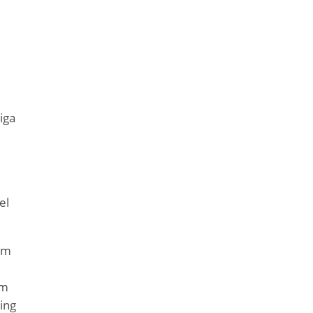
iga
el
 om
om
ring