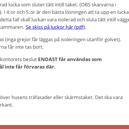
d lucka som sluter tätt intill taket. (OBS skarvarna i
a). I 4:or och 5:or är den bästa lösningen att ta upp en lucka 
ta fall skall luckan vara isolerad och sluta tätt intill vägg
lädkammaren.
Se skiss på luckor här (pdf)
.
 (inga grejor får läggas på isoleringen utanför golvet).
a får inte tas bort.
kontorets beslut
ENDAST får användas som
 inte får förvaras där.
p över husens träfasader eller skärmstaket. Det ska vara
rkant.