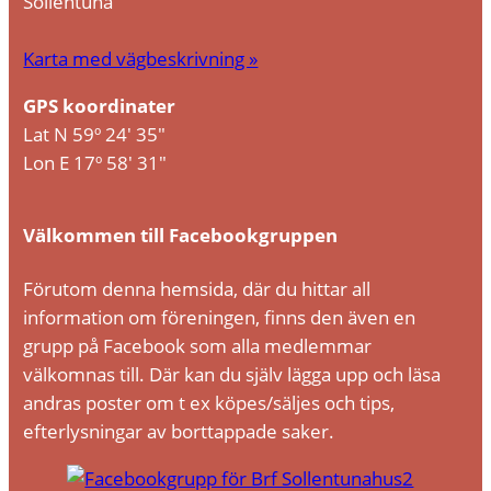
Sollentuna
taget ska
fungera.
Karta med vägbeskrivning »
GPS koordinater
Statistik
Lat N 59º 24′ 35″
För att vi ska
Lon E 17º 58′ 31″
kunna
förbättra
hemsidans
Välkommen till Facebookgruppen
funktionalitet
och
Förutom denna hemsida, där du hittar all
uppbyggnad,
information om föreningen, finns den även en
baserat på
grupp på Facebook som alla medlemmar
hur
hemsidan
välkomnas till. Där kan du själv lägga upp och läsa
används.
andras poster om t ex köpes/säljes och tips,
efterlysningar av borttappade saker.
Upplevelse