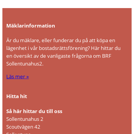
Mäklarinformation
Är du mäklare, eller funderar du på att köpa en
lägenhet i vår bostadsrättsförening? Här hittar du
en översikt av de vanligaste frågorna om BRF
Sollentunahus2.
Läs mer »
Nödvändiga
Hitta hit
Dessa kakor
går inte att
välja bort. De
Så här hittar du till oss
behövs för
Sollentunahus 2
att hemsidan
Scoutvägen 42
över huvud