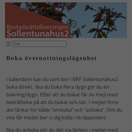
Hoppa
till
innehåll
SÖK
Boka övernattningslägenhet
I kalendern kan du som bor i BRF Sollentunahus2
boka direkt. Ska du boka flera dygn gör du en
bokning/dygn. Efter att du bokat får du mejl med
bekräftelse på att du bokat och när. I mejlet finns
det länkar för både ”omboka” och ”avboka”. Om du
inte får mejlet ber vi dig kolla i skräpposten!
Ska du avboka gör du det via länken i mejlet med