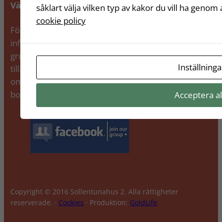
Välkommen till Facebookgruppen
såklart välja vilken typ av kakor du vill ha genom a
cookie policy
Förutom denna hemsida, där du hittar all
information om föreningen, finns den även en
grupp på Facebook som alla medlemmar välkomnas
Inställninga
till. Där kan du själv lägga upp och läsa andras poster
om t ex köpes/säljes och tips, efterlysningar av
borttappade saker.
Acceptera al
Copyright © 2016 Sollentunahus 2. Alla rättigheter
reserverade. ·
Cookies
· Produktion:
GoldLife