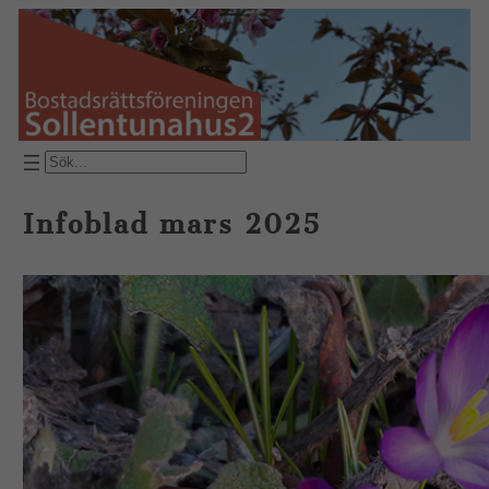
Hoppa
till
innehåll
SÖK
Infoblad mars 2025