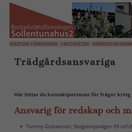
Hoppa
till
innehåll
START
OM FÖRENINGEN
FASTIGHETEN
OMRÅDESINFORMA
Trädgårdsansvariga
Här hittar du kontaktpersoner för frågor kring
Ansvarig för redskap och m
Tommy Gustavsson, Skogstorpsvägen 99 och Be