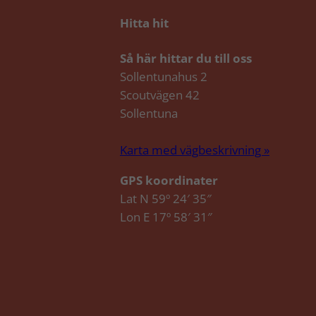
Hitta hit
Så här hittar du till oss
Sollentunahus 2
Scoutvägen 42
Sollentuna
Karta med vägbeskrivning »
GPS koordinater
Lat N 59º 24′ 35″
Lon E 17º 58′ 31″