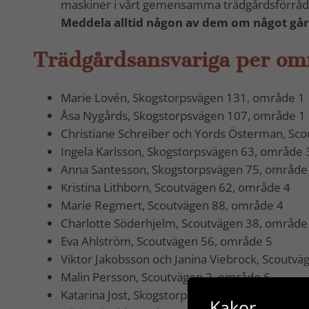
maskiner i vårt gemensamma trädgårdsförråd
Meddela alltid någon av dem om något går
Trädgårdsansvariga per om
Marie Lovén, Skogstorpsvägen 131, område 1
Åsa Nygårds, Skogstorpsvägen 107, område 1
Christiane Schreiber och Yords Österman, Sc
Ingela Karlsson, Skogstorpsvägen 63, område 
Anna Santesson, Skogstorpsvägen 75, område
Kristina Lithborn, Scoutvägen 62, område 4
Marie Regmert, Scoutvägen 88, område 4
Charlotte Söderhjelm, Scoutvägen 38, område
Eva Ahlström, Scoutvägen 56, område 5
Viktor Jakobsson och Janina Viebrock, Scoutvä
Malin Persson, Scoutvägen 2, område 6
Katarina Jost, Skogstorpsvägen 27, område 7
Kakor