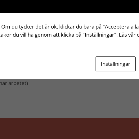
 7
 Om du tycker det är ok, klickar du bara på "Acceptera alla
 kakor du vill ha genom att klicka på "Inställningar".
Läs vår 
nkter på våra träd.
Inställningar
ar arbetet)