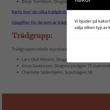
Börje Törnblom, Skogstorpsvägen 17, område
Karta över de olika trädgårdsområdena (pdf)
Vi bjuder på kakor!
Uppgifter för de som är trädgårdsansvariga (pdf)
välja vilken typ av
Trädgrupp:
Trädgruppen bistår styrelsen med förslag och synpu
Lars-Olof Nilsson, Skogstorpsvägen 129
Anna Santesson, Skogstorpsvägen 75 (samordn
Charlotte Söderhjelm, Scoutvägen 38