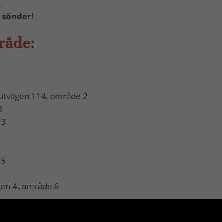
.
 sönder!
råde:
outvägen 114, område 2
3
 3
 5
gen 4, område 6