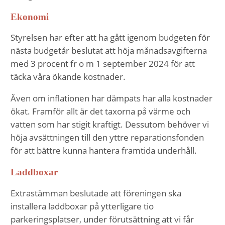
Ekonomi
Styrelsen har efter att ha gått igenom budgeten för
nästa budgetår beslutat att höja månadsavgifterna
med 3 procent fr o m 1 september 2024 för att
täcka våra ökande kostnader.
Även om inflationen har dämpats har alla kostnader
ökat. Framför allt är det taxorna på värme och
vatten som har stigit kraftigt. Dessutom behöver vi
höja avsättningen till den yttre reparationsfonden
Nödvändiga
för att bättre kunna hantera framtida underhåll.
Dessa kakor
Laddboxar
går inte att
välja bort. De
Extrastämman beslutade att föreningen ska
behövs för
installera laddboxar på ytterligare tio
att hemsidan
parkeringsplatser, under förutsättning att vi får
över huvud