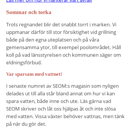
intressen och ditt
beteende när du
Sommar och torka
surfar ökar du
chansen att få se
Trots regnandet blir det snabbt torrt i marken. Vi
personligt
uppmanar därför till stor försiktighet vid grillning
anpassat innehåll
både på den egna uteplatsen och på våra
och erbjudanden.
gemensamma ytor, till exempel poolområdet. Håll
koll på vad länsstyrelsen och kommunen säger om
eldningsförbud.
Var sparsam med vattnet!
I senaste numret av SEOM:s magasin som nyligen
delades ut till alla står bland annat om hur vi kan
spara vatten, både inne och ute. Läs gärna vad
SEOM skriver och låt oss hjälpas åt och inte slösa
med vatten. Vissa växter behöver vattnas, men tänk
på när du gör det.