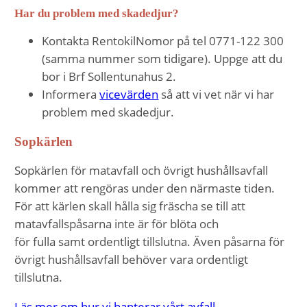
För att vår
Har du problem med skadedjur?
hemsida ska
prestera så
Kontakta RentokilNomor på tel 0771-122 300
bra som
(samma nummer som tidigare). Uppge att du
möjligt
bor i Brf Sollentunahus 2.
under ditt
Informera
vicevärden
så att vi vet när vi har
besök. Om
problem med skadedjur.
du nekar de
här kakorna
Sopkärlen
kommer viss
funktionalitet
Sopkärlen för matavfall och övrigt hushållsavfall
att försvinna
kommer att rengöras under den närmaste tiden.
från
För att kärlen skall hålla sig fräscha se till att
hemsidan.
matavfallspåsarna inte är för blöta och
för fulla samt ordentligt tillslutna. Även påsarna för
övrigt hushållsavfall behöver vara ordentligt
Marknadsföring
Genom att dela
tillslutna.
med dig av dina
Läs mer om hur vi hanterar vårt avfall