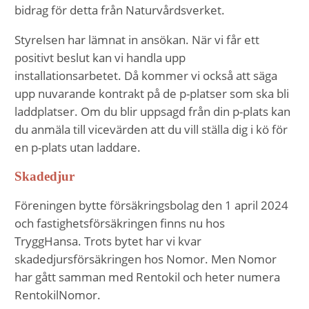
bidrag för detta från Naturvårdsverket.
taget ska
fungera.
Styrelsen har lämnat in ansökan. När vi får ett
positivt beslut kan vi handla upp
Statistik
installationsarbetet. Då kommer vi också att säga
För att vi ska
upp nuvarande kontrakt på de p-platser som ska bli
kunna
laddplatser. Om du blir uppsagd från din p-plats kan
förbättra
du anmäla till vicevärden att du vill ställa dig i kö för
hemsidans
en p-plats utan laddare.
funktionalitet
och
Skadedjur
uppbyggnad,
baserat på
Föreningen bytte försäkringsbolag den 1 april 2024
hur
och fastighetsförsäkringen finns nu hos
hemsidan
TryggHansa. Trots bytet har vi kvar
används.
skadedjursförsäkringen hos Nomor. Men Nomor
har gått samman med Rentokil och heter numera
RentokilNomor.
Upplevelse