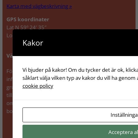
Karta med vägbeskrivning »
GPS koordinater
Lat N 59º 24′ 35″
Lon E 17º 58′ 31″
Kakor
Välkommen till Facebookgruppen
Vi bjuder på kakor! Om du tycker det är ok, klick
Förutom denna hemsida, där du hittar all
såklart välja vilken typ av kakor du vill ha genom a
information om föreningen, finns den även en
cookie policy
grupp på Facebook som alla medlemmar välkomnas
till. Där kan du själv lägga upp och läsa andras poster
om t ex köpes/säljes och tips, efterlysningar av
borttappade saker.
Inställninga
Acceptera al