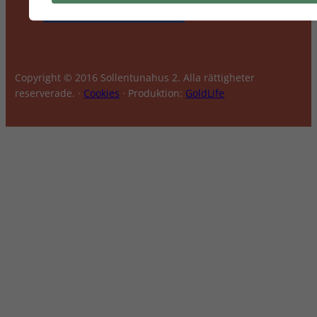
Copyright © 2016 Sollentunahus 2. Alla rättigheter
reserverade. ·
Cookies
· Produktion:
GoldLife