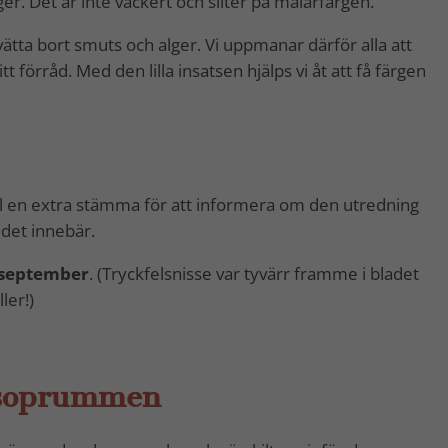
er. Det är inte vackert och sliter på målarfärgen.
ätta bort smuts och alger. Vi uppmanar därför alla att
örråd. Med den lilla insatsen hjälps vi åt att få färgen
 till en extra stämma för att informera om den utredning
det innebär.
 september
. (Tryckfelsnisse var tyvärr framme i bladet
ler!)
 i soprummen