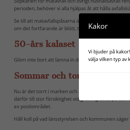
Sopkärlen för matavfall och övrigt hushållsavfall r
perioden, behöver vi alla hjälpas åt att hålla avfallsk
Se till att matavfallspåsarna är ordentligt tillslutna, i
Kakor
om det fortfarande är blött, ta en extra påse.
50-års kalaset
Vi bjuder på kakor!
välja vilken typ av
Glöm inte bort att lämna in ditt svar på inbjudan till
Sommar och torka
Nu är det torrt i marken och även om det skulle ko
därför till stor försiktighet vid grillning både på
ex poolområdet.
Håll koll på vad länsstyrelsen och kommunen säger