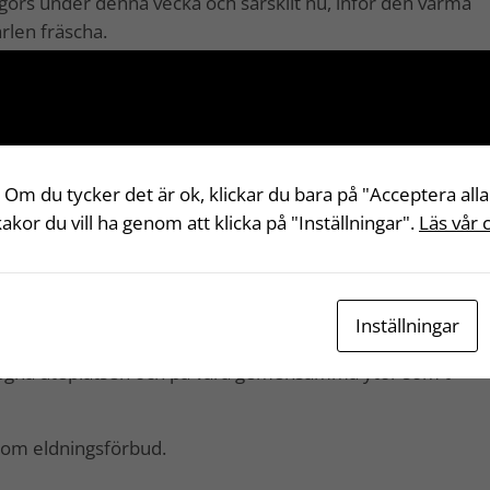
engörs under denna vecka och särskilt nu, inför den varma
ärlen fräscha.
nte för fulla eller blöta. Låt avfallet rinna av i vasken och
 Om du tycker det är ok, klickar du bara på "Acceptera alla
 kakor du vill ha genom att klicka på "Inställningar".
Läs vår 
 festen så vi vet att du kommer!
Inställningar
mma någon regnskur är det fortsatt torrt. Vi uppmanar
 den egna uteplatsen och på våra gemensamma ytor som t
 om eldningsförbud.