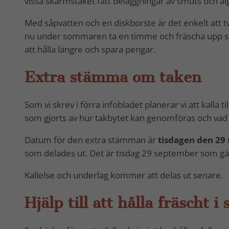
vissa skärmstaket fått beläggningar av smuts och alg
Med såpvatten och en diskborste är det enkelt att tv
nu under sommaren ta en timme och fräscha upp sitt f
att hålla längre och spara pengar.
Extra stämma om taken
Som vi skrev i förra infobladet planerar vi att kalla
som gjorts av hur takbytet kan genomföras och vad 
Datum för den extra stämman är
tisdagen den 29
som delades ut. Det är tisdag 29 september som gäl
Kallelse och underlag kommer att delas ut senare.
Hjälp till att hålla fräscht