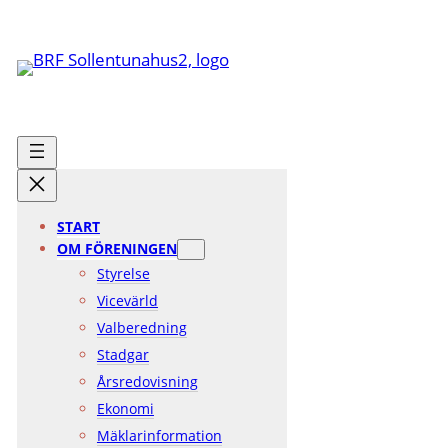
Hoppa
till
innehåll
START
OM FÖRENINGEN
Styrelse
Vicevärld
Valberedning
Stadgar
Årsredovisning
Ekonomi
Mäklarinformation