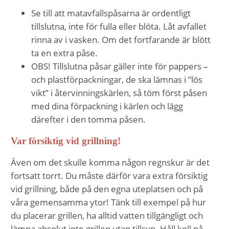
Se till att matavfallspåsarna är ordentligt
tillslutna, inte för fulla eller blöta. Låt avfallet
rinna av i vasken. Om det fortfarande är blött
ta en extra påse.
OBS! Tillslutna påsar gäller inte för pappers –
och plastförpackningar, de ska lämnas i ”lös
vikt” i återvinningskärlen, så töm först påsen
med dina förpackning i kärlen och lägg
därefter i den tomma påsen.
Var försiktig vid grillning!
Även om det skulle komma någon regnskur är det
fortsatt torrt. Du måste därför vara extra försiktig
vid grillning, både på den egna uteplatsen och på
våra gemensamma ytor! Tänk till exempel på hur
du placerar grillen, ha alltid vatten tillgängligt och
lämna absolut inte grillen utan tillsyn. Håll koll på