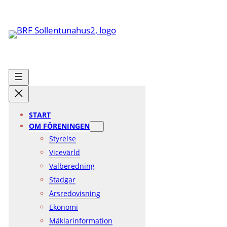
Hoppa
till
innehåll
START
OM FÖRENINGEN
Styrelse
Vicevärld
Valberedning
Stadgar
Årsredovisning
Ekonomi
Mäklarinformation